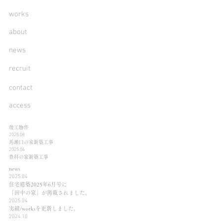
works
about
news
recruit
contact
access
竣工物件
2025.08
馬瀬口の家新築工事
2025.04
豊科の家新築工事
news
2025.04
住宅建築2025年6月号に
「田中の家」が掲載されました。
2025.04
実績/worksを更新しました。
2024.10